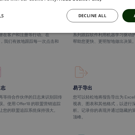
跟踪
实时可操作的见解
LS
DECLINE ALL
踪工具可以帮助营销人员识别哪些
实时报告可提升广告系列效果，
销商、创意素材和流量来源促成了
度地提高广告支出回报。offer18 
潜在客户和注册等行动。在
系列跟踪软件
利用机器学习驱动
r18，我们有效地跟踪每一次点击和
帮助您更快、更明智地做出决策
日志
易于导出
再等待合作伙伴的日志来识别回传
您可以轻松地将报告导出为 Excel
。使用 Offer18 的联盟营销追踪
视表、图表和其他格式，以进行
让您的联盟追踪系统保持强大。
析。记录你的表现并通过隐藏的
顶峰。