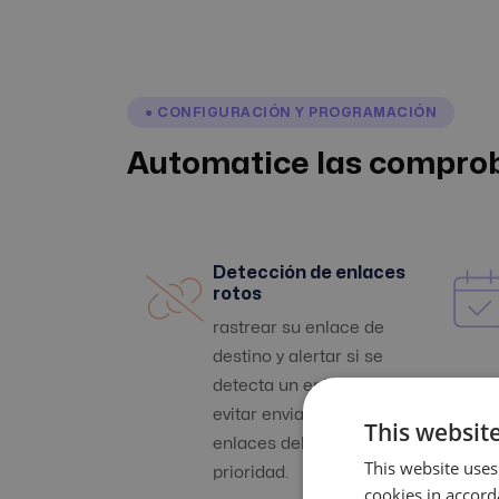
● CONFIGURACIÓN Y PROGRAMACIÓN
Automatice las comprob
Detección de enlaces
rotos
rastrear su enlace de
destino y alertar si se
detecta un enlace roto para
evitar enviarlo a dichos
This website
enlaces debería ser una
This website uses
prioridad.
cookies in accord