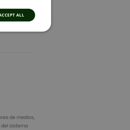
ACCEPT ALL
ores de medios,
n del sistema