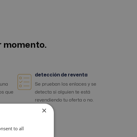
er momento.
detección de reventa
 una
Se prueban los enlaces y se
os que
detecta si alguien te está
revendiendo tu oferta o no.
×
ir
os
nsent to all