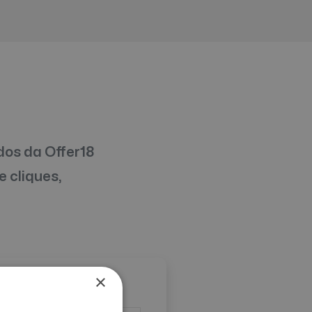
dos da Offer18
e cliques,
×