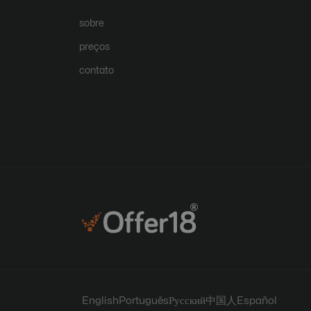
sobre
preços
contato
English
Português
Русский
中国人
Español