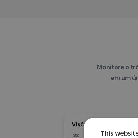
Monitore o tr
em um úni
Visão geral da campan
This website