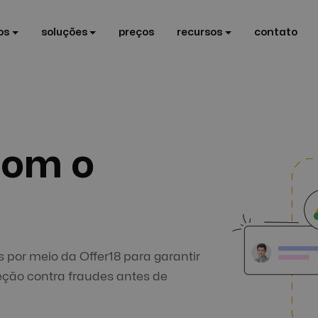
os
soluções
preços
recursos
contato
com o
por meio da Offer18 para garantir
eção contra fraudes antes de