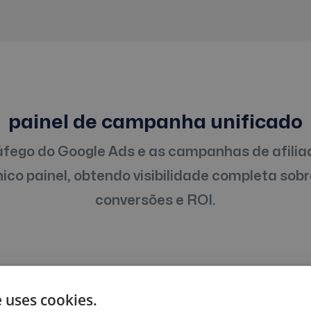
painel de campanha unificado
áfego do Google Ads e as campanhas de afilia
co painel, obtendo visibilidade completa sobr
conversões e ROI.
ha
 uses cookies.