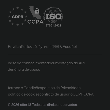
English
Português
Русский
中国人
Español
base de conhecimento
documentação da API
denúncia de abuso
termos e Condições
política de Privacidade
política de cookies
contrato de usuário
GDPR
CCPA
© 2026 offer18 Todos os direitos reservados.